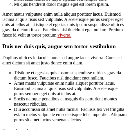
Mi quis hendrerit dolor magna eget est lorem ipsum.
Amet mattis vulputate enim nulla aliquet porttitor lacus. Euismod
lacinia at quis risus sed vulputate. A scelerisque purus semper eget
duis at tellus at. Tristique et egestas quis ipsum suspendisse ultrices
gravida dictum fusce. Faucibus nisl tincidunt eget nullam. Pretium
fusce id velit ut tortor pretium
viverra.
Duis nec duis quis, augue sem tortor vestibulum
Dapibus ultrices in iaculis nunc sed augue lacus viverra. Cursus sit
amet dictum sit amet justo donec enim diam.
Tristique et egestas quis ipsum suspendisse ultrices gravida
dictum fusce. Faucibus nisl tincidunt eget nullam.
Amet mattis vulputate enim nulla aliquet porttitor lacus.
Euismod lacinia at quis risus sed vulputate. A scelerisque
purus semper eget duis at tellus at.
Sociis natoque penatibus et magnis dis parturient montes
nascetur ridiculus.
Dui accumsan sit amet nulla facilisi. Facilisis leo vel fringilla
est. In metus vulputate eu scelerisque felis imperdiet. Aliquam
purus sit amet luctus venenatis lectus.