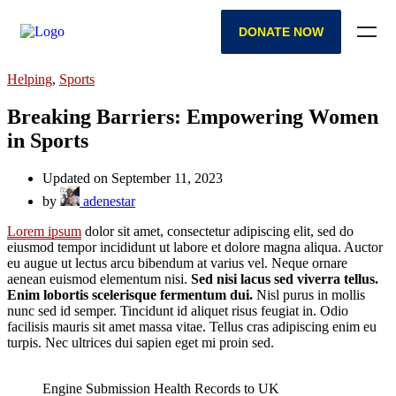
DONATE NOW
Helping
,
Sports
Breaking Barriers: Empowering Women
in Sports
Updated on September 11, 2023
by
adenestar
Lorem ipsum
dolor sit amet, consectetur adipiscing elit, sed do
eiusmod tempor incididunt ut labore et dolore magna aliqua. Auctor
eu augue ut lectus arcu bibendum at varius vel. Neque ornare
aenean euismod elementum nisi.
Sed nisi lacus sed viverra tellus.
Enim lobortis scelerisque fermentum dui.
Nisl purus in mollis
nunc sed id semper. Tincidunt id aliquet risus feugiat in. Odio
facilisis mauris sit amet massa vitae. Tellus cras adipiscing enim eu
turpis. Nec ultrices dui sapien eget mi proin sed.
Engine Submission Health Records to UK