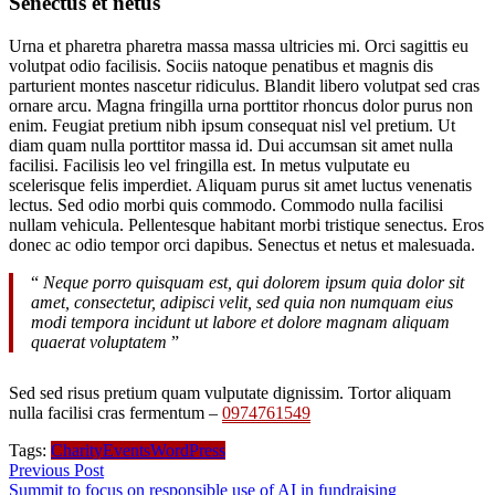
Senectus et netus
Urna et pharetra pharetra massa massa ultricies mi. Orci sagittis eu
volutpat odio facilisis. Sociis natoque penatibus et magnis dis
parturient montes nascetur ridiculus. Blandit libero volutpat sed cras
ornare arcu. Magna fringilla urna porttitor rhoncus dolor purus non
enim. Feugiat pretium nibh ipsum consequat nisl vel pretium. Ut
diam quam nulla porttitor massa id. Dui accumsan sit amet nulla
facilisi. Facilisis leo vel fringilla est. In metus vulputate eu
scelerisque felis imperdiet. Aliquam purus sit amet luctus venenatis
lectus. Sed odio morbi quis commodo. Commodo nulla facilisi
nullam vehicula. Pellentesque habitant morbi tristique senectus. Eros
donec ac odio tempor orci dapibus. Senectus et netus et malesuada.
“
Neque porro quisquam est, qui dolorem ipsum quia dolor sit
amet, consectetur, adipisci velit, sed quia non numquam eius
modi tempora incidunt ut labore et dolore magnam aliquam
quaerat voluptatem
”
Sed sed risus pretium quam vulputate dignissim. Tortor aliquam
nulla facilisi cras fermentum –
0974761549
Tags:
Charity
Events
WordPress
Previous Post
Summit to focus on responsible use of AI in fundraising