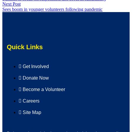
Next Post
Sees boom in younger volunteers following pandemic
Quick Links
Get Involved
Donate Now
Become a Volunteer
Careers
Site Map