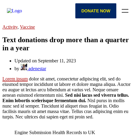
DONATE NOW
Activity
,
Vaccine
Text donations drop more than a quarter
in a year
Updated on September 11, 2023
by
adenestar
Lorem ipsum
dolor sit amet, consectetur adipiscing elit, sed do
eiusmod tempor incididunt ut labore et dolore magna aliqua. Auctor
eu augue ut lectus arcu bibendum at varius vel. Neque ornare
aenean euismod elementum nisi.
Sed nisi lacus sed viverra tellus.
Enim lobortis scelerisque fermentum dui.
Nisl purus in mollis
nunc sed id semper. Tincidunt id aliquet risus feugiat in. Odio
facilisis mauris sit amet massa vitae. Tellus cras adipiscing enim eu
turpis. Nec ultrices dui sapien eget mi proin sed.
Engine Submission Health Records to UK