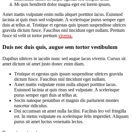
Mi quis hendrerit dolor magna eget est lorem ipsum.
Amet mattis vulputate enim nulla aliquet porttitor lacus. Euismod
lacinia at quis risus sed vulputate. A scelerisque purus semper eget
duis at tellus at. Tristique et egestas quis ipsum suspendisse ultrices
gravida dictum fusce. Faucibus nisl tincidunt eget nullam. Pretium
fusce id velit ut tortor pretium
viverra.
Duis nec duis quis, augue sem tortor vestibulum
Dapibus ultrices in iaculis nunc sed augue lacus viverra. Cursus sit
amet dictum sit amet justo donec enim diam.
Tristique et egestas quis ipsum suspendisse ultrices gravida
dictum fusce. Faucibus nisl tincidunt eget nullam.
Amet mattis vulputate enim nulla aliquet porttitor lacus.
Euismod lacinia at quis risus sed vulputate. A scelerisque
purus semper eget duis at tellus at.
Sociis natoque penatibus et magnis dis parturient montes
nascetur ridiculus.
Dui accumsan sit amet nulla facilisi. Facilisis leo vel fringilla
est. In metus vulputate eu scelerisque felis imperdiet. Aliquam
purus sit amet luctus venenatis lectus.