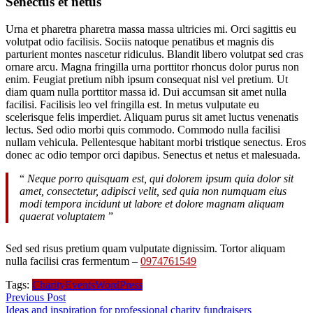
Senectus et netus
Urna et pharetra pharetra massa massa ultricies mi. Orci sagittis eu
volutpat odio facilisis. Sociis natoque penatibus et magnis dis
parturient montes nascetur ridiculus. Blandit libero volutpat sed cras
ornare arcu. Magna fringilla urna porttitor rhoncus dolor purus non
enim. Feugiat pretium nibh ipsum consequat nisl vel pretium. Ut
diam quam nulla porttitor massa id. Dui accumsan sit amet nulla
facilisi. Facilisis leo vel fringilla est. In metus vulputate eu
scelerisque felis imperdiet. Aliquam purus sit amet luctus venenatis
lectus. Sed odio morbi quis commodo. Commodo nulla facilisi
nullam vehicula. Pellentesque habitant morbi tristique senectus. Eros
donec ac odio tempor orci dapibus. Senectus et netus et malesuada.
“
Neque porro quisquam est, qui dolorem ipsum quia dolor sit
amet, consectetur, adipisci velit, sed quia non numquam eius
modi tempora incidunt ut labore et dolore magnam aliquam
quaerat voluptatem
”
Sed sed risus pretium quam vulputate dignissim. Tortor aliquam
nulla facilisi cras fermentum –
0974761549
Tags:
Charity
Events
WordPress
Previous Post
Ideas and inspiration for professional charity fundraisers