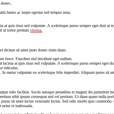
 donec.
esuada fames ac turpis egestas sed tempus urna.
a at quis risus sed vulputate. A scelerisque purus semper eget duis at tel
it ut tortor pretium
viverra.
met dictum sit amet justo donec enim diam.
tum fusce. Faucibus nisl tincidunt eget nullam.
 lacinia at quis risus sed vulputate. A scelerisque purus semper eget duis
r ridiculus.
est. In metus vulputate eu scelerisque felis imperdiet. Aliquam purus sit a
utpat odio facilisis. Sociis natoque penatibus et magnis dis parturient mo
retium nibh ipsum consequat nisl vel pretium. Ut diam quam nulla porttit
uam purus sit amet luctus venenatis lectus. Sed odio morbi quis commodo
t netus et malesuada.