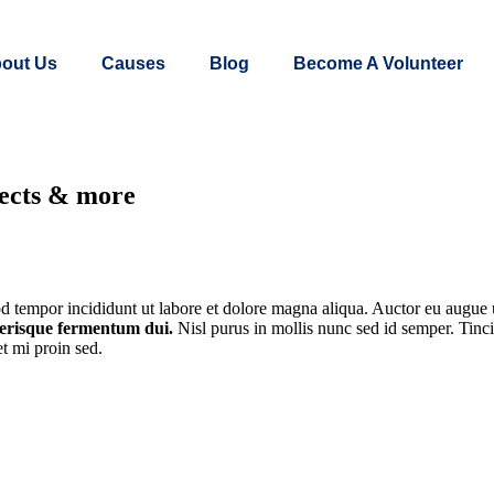
out Us
Causes
Blog
Become A Volunteer
jects & more
mod tempor incididunt ut labore et dolore magna aliqua. Auctor eu augu
elerisque fermentum dui.
Nisl purus in mollis nunc sed id semper. Tincid
et mi proin sed.