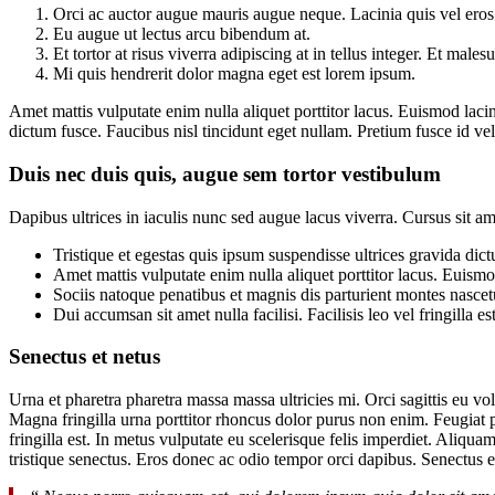
Orci ac auctor augue mauris augue neque. Lacinia quis vel eros
Eu augue ut lectus arcu bibendum at.
Et tortor at risus viverra adipiscing at in tellus integer. Et mal
Mi quis hendrerit dolor magna eget est lorem ipsum.
Amet mattis vulputate enim nulla aliquet porttitor lacus. Euismod lacini
dictum fusce. Faucibus nisl tincidunt eget nullam. Pretium fusce id vel
Duis nec duis quis, augue sem tortor vestibulum
Dapibus ultrices in iaculis nunc sed augue lacus viverra. Cursus sit a
Tristique et egestas quis ipsum suspendisse ultrices gravida dic
Amet mattis vulputate enim nulla aliquet porttitor lacus. Euismod
Sociis natoque penatibus et magnis dis parturient montes nascetu
Dui accumsan sit amet nulla facilisi. Facilisis leo vel fringilla 
Senectus et netus
Urna et pharetra pharetra massa massa ultricies mi. Orci sagittis eu vol
Magna fringilla urna porttitor rhoncus dolor purus non enim. Feugiat p
fringilla est. In metus vulputate eu scelerisque felis imperdiet. Aliq
tristique senectus. Eros donec ac odio tempor orci dapibus. Senectus e