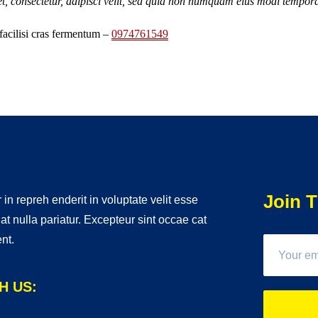
t, consectetur, adipisci velit, sed quia non numquam eius modi tempo
facilisi cras fermentum –
0974761549
Join T
 in repreh enderit in voluptate velit esse
iat nulla pariatur. Excepteur sint occae cat
nt.
H US: