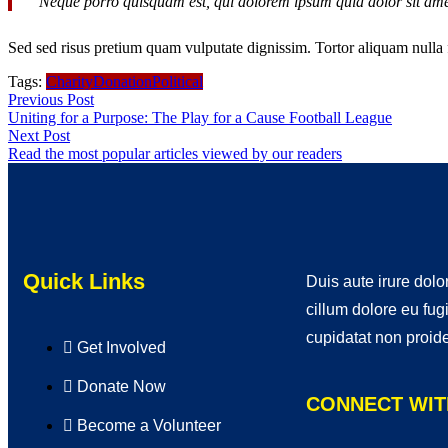
“
Neque porro quisquam est, qui dolorem ipsum quia dolor sit ame
Sed sed risus pretium quam vulputate dignissim. Tortor aliquam nulla 
Tags:
Charity
Donation
Political
Previous Post
Uniting for a Purpose: The Play for a Cause Football League
Next Post
Read the most popular articles viewed by our readers
Quick Links
Duis aute irure dolor
cillum dolore eu fug
cupidatat non proide
Get Involved
Donate Now
CONNECT WIT
Become a Volunteer