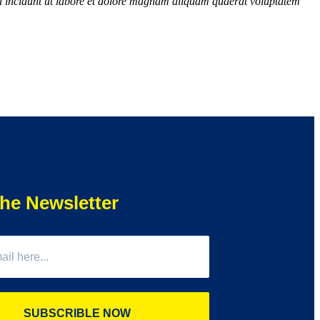
ra incidunt ut labore et dolore magnam aliquam quaerat voluptatem
”
he Newsletter
SUBSCRIBLE NOW